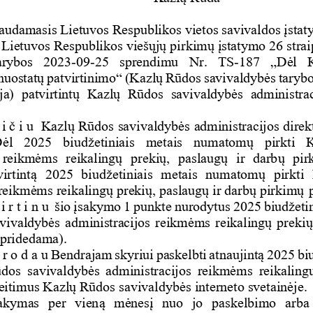
audamasi
s
Lietuvos
Respublikos
vietos
savivaldos
į
sta
Lietuvos
Respublikos
vie
šų
j
ų
pirkim
ų
į
statymo
26
stra
arybos
2023-09-25
sprendimu
Nr.
TS-187
„
D
ė
l
nuostat
ų
patvirtinimo
“
(Kazl
ų
R
ū
dos
savivaldyb
ė
s
taryb
ja)
patvirtint
ų
Kazl
ų
R
ū
dos
savivaldyb
ė
s
administrac
i 
č
 i u
Kazl
ų
R
ū
dos
savivaldyb
ė
s
administracijos
direk
D
ė
l
202
5
biud
ž
etiniais
metais
numatom
ų
pirkti
K
reikm
ė
ms
reikaling
ų
preki
ų
,
paslaug
ų
ir
darb
ų
pir
irtint
ą
202
5
biud
ž
etiniais
metais
numatom
ų
pirkti
 reikm
ė
ms reikaling
ų
 preki
ų
, paslaug
ų
 ir darb
ų
 pirkim
ų
i
r
 t i n u
š
io
į
sakymo
1
punkte
nurodytus
202
5
biud
ž
eti
avivaldyb
ė
s
administracijos
reikm
ė
ms
reikaling
ų
preki
(pridedama)
.
 r o d a u
Bendrajam
skyriui
paskelbti
atnaujint
ą
202
5
bi
ū
dos
savivaldyb
ė
s
administracijos
reikm
ė
ms
reikaling
eitimus
 Kazl
ų
 R
ū
dos savivaldyb
ė
s internet
o svetain
ė
je
.
akymas
per
vien
ą
m
ė
nes
į
nuo
jo
paskelbimo
arba