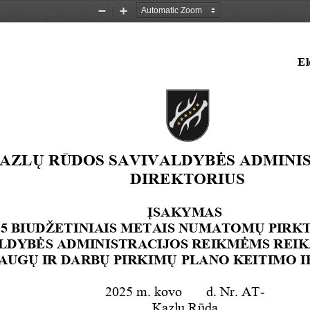
Zoom
Zoom
Out
In
El
AZL
Ų
 R
Ū
DOS SAVIVALDYB
Ė
S ADMINI
DIREKTORIUS
Į
SAKYMAS
2
5
 BIUD
Ž
ETINIAIS METAIS NUMATOM
Ų
 PIRK
LDYB
Ė
S ADMINISTRACIJOS REIKM
Ė
MS REI
LAUG
Ų
 IR DARB
Ų
 PIRKIM
Ų
PLANO KEITIMO
 
202
5
 m.
kovo
d. Nr. AT-
Kazl
ų
 R
ū
da