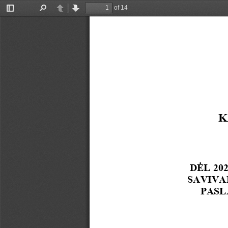
of 14
Toggle
Find
Previous
Next
Sidebar
K
D
Ė
L 
20
SAVIVA
PAS