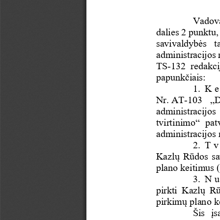
Vadov
dalies
2
punktu,
savivaldyb
ė
s
t
administracijos
TS-132
redakci
papunk
č
iais
:
1.
K e 
Nr. 
AT-
103
„
administracijos
tvirtinimo
“
patv
administracijos
2.
T v 
Kazl
ų
R
ū
dos
s
plano keitimus
3.
N u
pirkti
Kazl
ų
R
pirkim
ų
plan
o k
Š
is
į
s