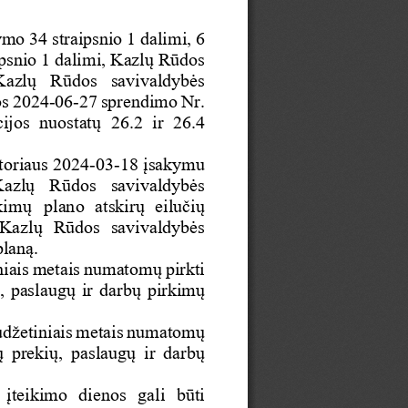
tymo
34
straipsnio
1
dalimi,
6
ipsnio
1
dalimi
,
Kazl
ų
R
ū
dos
Kazl
ų
R
ū
dos
savivaldyb
ė
s
os
2024-06-27
sprendimo
Nr.
ijos
nuostat
ų
26.2
ir
26.4
toriaus
202
4
-03-
18
į
sakymu
azl
ų
R
ū
dos
savivaldyb
ė
s
kim
ų
plan
o
atskir
ų
eilu
č
i
ų
Kazl
ų
R
ū
dos
savivaldyb
ė
s
plan
ą
.
niais
metais
numatom
ų
pirkti
ų
,
paslaug
ų
ir
darb
ų
pirkim
ų
ud
ž
etiniais
metais
numatom
ų
ų
preki
ų
,
paslaug
ų
ir
darb
ų
į
teikimo
dienos
gali
b
ū
ti